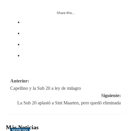
Share this...
Navegación
Anterior:
Capellino y la Sub 20 a ley de milagro
de
Siguiente:
entradas
La Sub 20 aplastó a Sint Maarten, pero quedó eliminada
Más Noticias
NOTICIAS