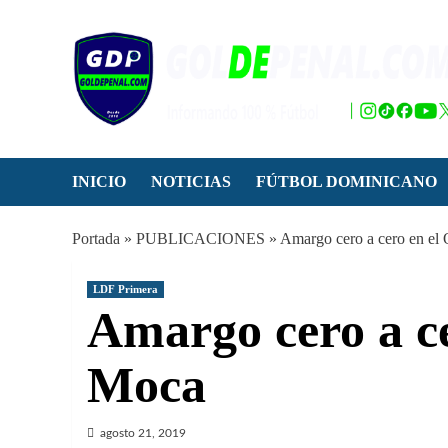
Saltar
al
contenido
INICIO
NOTICIAS
FÚTBOL DOMINICANO
Portada
»
PUBLICACIONES
»
Amargo cero a cero en el
LDF Primera
Amargo cero a ce
Moca
agosto 21, 2019