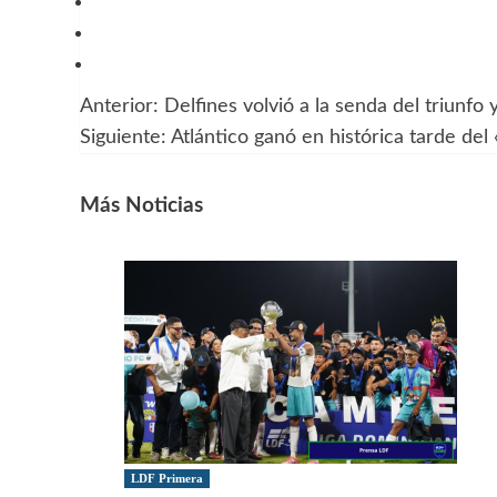
Anterior:
Delfines volvió a la senda del triunfo 
Navegación
Siguiente:
Atlántico ganó en histórica tarde del 
de
entradas
Más Noticias
LDF Primera