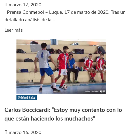
marzo 17, 2020
Prensa Conmebol – Luque, 17 de marzo de 2020. Tras un
detallado análisis de la...
Leer
Leer más
más
sobre
Copa
América
postergada
a
2021
Fútbol Sala
Carlos Boccicardi: “Estoy muy contento con lo
que están haciendo los muchachos”
marzo 16, 2020