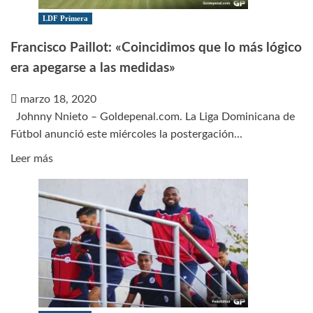
Covid-
LDF Primera
19
Francisco Paillot: «Coincidimos que lo más lógico
era apegarse a las medidas»
marzo 18, 2020
Johnny Nnieto – Goldepenal.com. La Liga Dominicana de
Fútbol anunció este miércoles la postergación...
Leer
Leer más
más
sobre
Francisco
Paillot:
«Coincidimos
que
lo
más