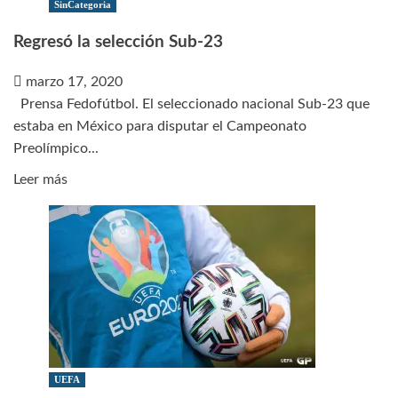
lógico
SinCategoria
era
Regresó la selección Sub-23
apegarse
a
marzo 17, 2020
las
Prensa Fedofútbol. El seleccionado nacional Sub-23 que
medidas»
estaba en México para disputar el Campeonato
Preolímpico...
Leer
Leer más
más
sobre
Regresó
la
selección
Sub-
23
UEFA