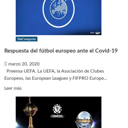
SinCategoria
Respuesta del fútbol europeo ante el Covid-19
marzo 20, 2020
Preensa UEFA. La UEFA, la Asociación de Clubes
Europeos, las European Leagues y FIFPRO Europe...
Leer
Leer más
más
sobre
Respuesta
del
fútbol