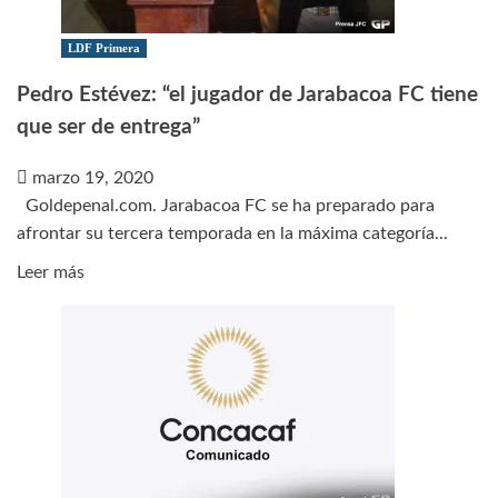
mover
las
LDF Primera
Eliminatorias
Pedro Estévez: “el jugador de Jarabacoa FC tiene
Qatar
que ser de entrega”
2022
marzo 19, 2020
Goldepenal.com. Jarabacoa FC se ha preparado para
afrontar su tercera temporada en la máxima categoría...
Leer
Leer más
más
sobre
Pedro
Estévez:
“el
jugador
de
Jarabacoa