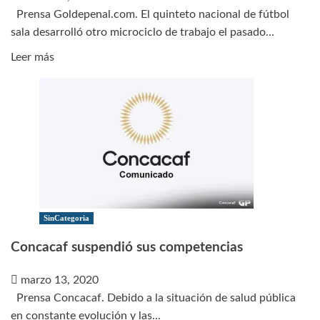
Prensa Goldepenal.com. El quinteto nacional de fútbol
sala desarrolló otro microciclo de trabajo el pasado...
Leer
Leer más
más
sobre
Carlos
Boccicardi:
“Estoy
muy
contento
con
lo
SinCategoria
que
Concacaf suspendió sus competencias
están
haciendo
marzo 13, 2020
los
Prensa Concacaf. Debido a la situación de salud pública
muchachos”
en constante evolución y las...