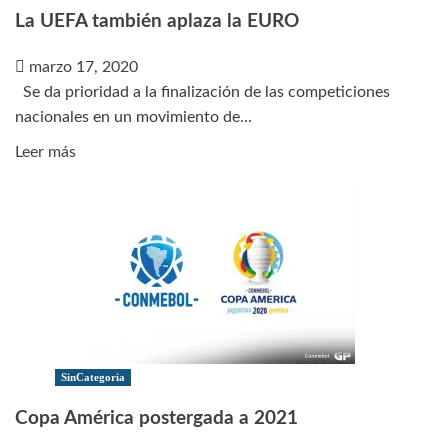
La UEFA también aplaza la EURO
marzo 17, 2020
Se da prioridad a la finalización de las competiciones
nacionales en un movimiento de...
Leer
Leer más
más
sobre
La
UEFA
también
aplaza
la
EURO
SinCategoria
Copa América postergada a 2021