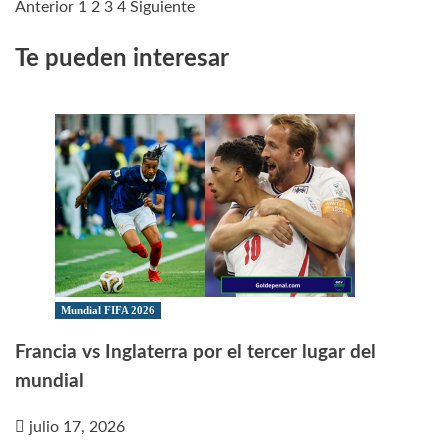
más
Anterior
1
2
3
4
Siguiente
Paginación
sobre
de
Te pueden interesar
Comunicado
Conmebol:
entradas
Suspendida
la
Libertadores
Mundial FIFA 2026
Francia vs Inglaterra por el tercer lugar del
mundial
julio 17, 2026