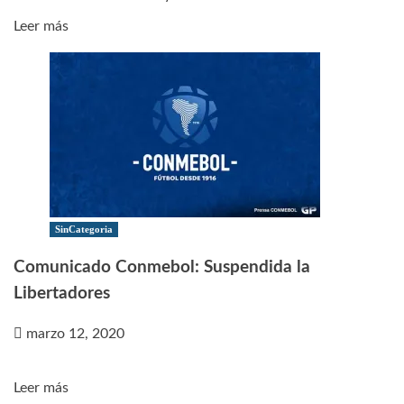
Leer
Leer más
más
sobre
Concacaf
suspendió
sus
competencias
SinCategoria
Comunicado Conmebol: Suspendida la
Libertadores
marzo 12, 2020
Leer
Leer más