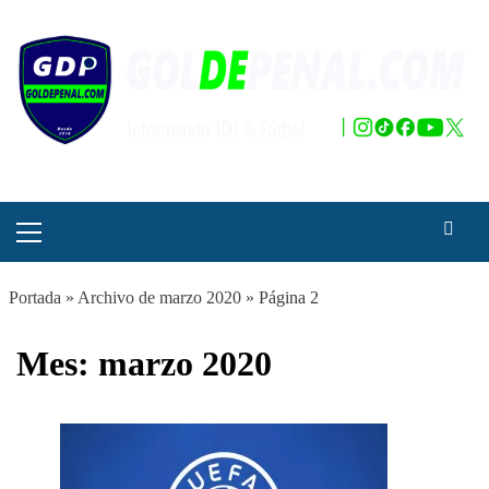
Saltar
al
contenido
Menú
principal
Portada
»
Archivo de marzo 2020
»
Página 2
Mes:
marzo 2020