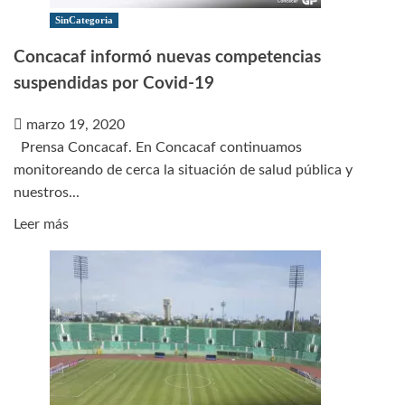
FC
SinCategoria
tiene
Concacaf informó nuevas competencias
que
suspendidas por Covid-19
ser
de
marzo 19, 2020
entrega”
Prensa Concacaf. En Concacaf continuamos
monitoreando de cerca la situación de salud pública y
nuestros...
Leer
Leer más
más
sobre
Concacaf
informó
nuevas
competencias
suspendidas
por