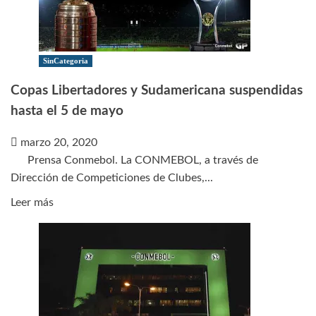
europeo
ante
el
Covid-
SinCategoria
19
Copas Libertadores y Sudamericana suspendidas
hasta el 5 de mayo
marzo 20, 2020
Prensa Conmebol. La CONMEBOL, a través de
Dirección de Competiciones de Clubes,...
Leer
Leer más
más
sobre
Copas
Libertadores
y
Sudamericana