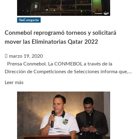
suspendidas
hasta
el
SinCategoria
5
Conmebol reprogramó torneos y solicitará
de
mover las Eliminatorias Qatar 2022
mayo
marzo 19, 2020
Prensa Conmebol. La CONMEBOL a través de la
Dirección de Competiciones de Selecciones informa que,...
Leer
Leer más
más
sobre
Conmebol
reprogramó
torneos
y
solicitará