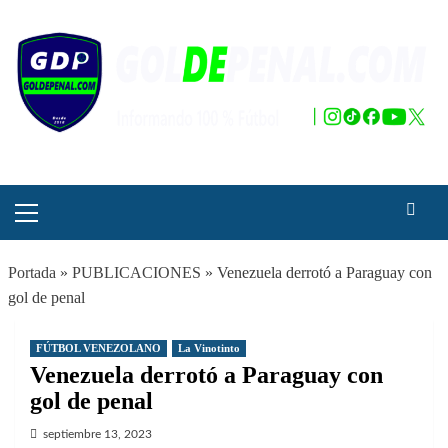
Saltar
al
contenido
Menú
principal
Portada
»
PUBLICACIONES
»
Venezuela derrotó a Paraguay con
gol de penal
FÚTBOL VENEZOLANO
La Vinotinto
Venezuela derrotó a Paraguay con
gol de penal
septiembre 13, 2023