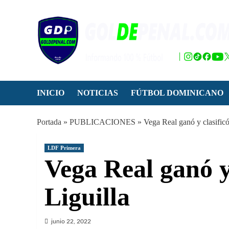
Saltar
al
contenido
INICIO
NOTICIAS
FÚTBOL DOMINICANO
Portada
»
PUBLICACIONES
»
Vega Real ganó y clasificó 
LDF Primera
Vega Real ganó y 
Liguilla
junio 22, 2022