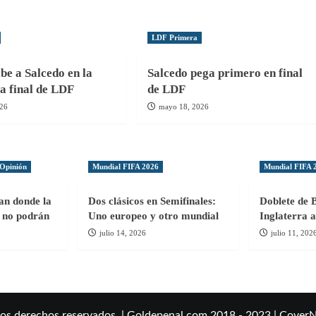
LDF Primera
be a Salcedo en la
Salcedo pega primero en final
la final de LDF
de LDF
026
mayo 18, 2026
Opinión
Mundial FIFA 2026
Mundial FIFA 
gan donde la
Dos clásicos en Semifinales:
Doblete de 
ol no podrán
Uno europeo y otro mundial
Inglaterra a
julio 14, 2026
julio 11, 202
los derechos reservados. | Goldepenal.com 2018 - 2023
|
Cover