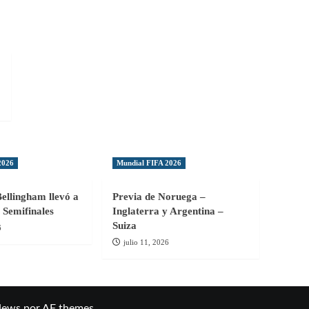
2026
Mundial FIFA 2026
Bellingham llevó a
Previa de Noruega –
 Semifinales
Inglaterra y Argentina –
Suiza
6
julio 11, 2026
News
por AF themes.