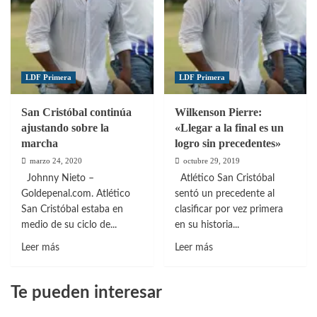
LDF Primera
LDF Primera
San Cristóbal continúa
Wilkenson Pierre:
ajustando sobre la
«Llegar a la final es un
marcha
logro sin precedentes»
marzo 24, 2020
octubre 29, 2019
Johnny Nieto –
Atlético San Cristóbal
Goldepenal.com. Atlético
sentó un precedente al
San Cristóbal estaba en
clasificar por vez primera
medio de su ciclo de...
en su historia...
Leer
Leer
Leer más
Leer más
más
más
sobre
sobre
Te pueden interesar
San
Wilkenson
Cristóbal
Pierre: