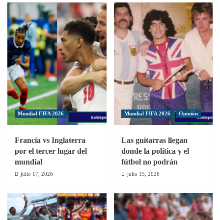
continúa
«Llegar
ajustando
a
sobre
la
la
final
marcha
es
un
logro
sin
precedentes»
Mundial FIFA 2026
Mundial FIFA 2026
Opinión
Francia vs Inglaterra
Las guitarras llegan
por el tercer lugar del
donde la política y el
mundial
fútbol no podrán
julio 17, 2026
julio 15, 2026