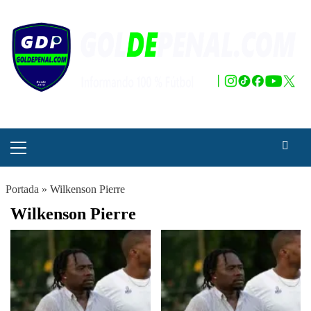
Saltar
al
contenido
Menú
principal
Portada
»
Wilkenson Pierre
Wilkenson Pierre