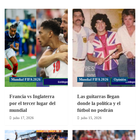
SC
SC
remontó
ganó
y
en
le
apretado
quitó
duelo
el
ante
invicto
San
al
Judas
Atl.
FC
Romana
Mundial FIFA 2026
Mundial FIFA 2026
Opinión
Francia vs Inglaterra
Las guitarras llegan
por el tercer lugar del
donde la política y el
mundial
fútbol no podrán
julio 17, 2026
julio 15, 2026