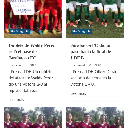
SinCategoria
SinCategoria
Doblete de Waldy Pérez
Jarabacoa FC dio un
selló el pase de
paso hacia la final de
Jarabacoa FC
LDF B
diciembre 3, 2018
noviembre 26, 2018
Prensa LDF. Un doblete
Prensa LDF. Oliver Durán
del atacante Waldy Pérez
se vistió de héroe en la
dio una victoria 2-0 al
victoria 1 – 0...
representativo...
Leer
Leer más
Leer
más
Leer más
más
sobre
sobre
Jarabacoa
Doblete
FC
de
dio