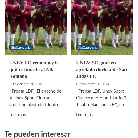
Waldy
un
Pérez
paso
selló
hacia
el
la
pase
final
de
de
Jarabacoa
LDF
SinCategoria
SinCategoria
FC
B
UNEV SC remontó y le
UNEV SC ganó en
quitó el invicto al Atl.
apretado duelo ante San
Romana
Judas FC
noviembre 19, 2018
noviembre 10, 2018
Prensa LDF. El onceno de
Prensa LDF. Unev Sport
la Unev Sport Club se
Club se anotó un triunfo 2-
anotó un ajustado triunfo...
1 sobre San Judas FC, en...
Leer
Leer
Leer más
Leer más
más
más
sobre
sobre
Te pueden interesar
UNEV
UNEV