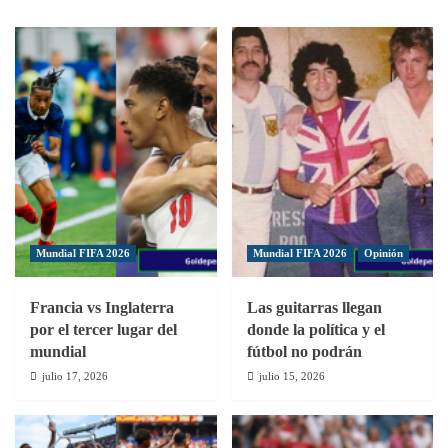
nacionalidades
Boca
debutaron
0:
en
Lo
la
dejaron
historia
todo
de
para
los
las
Boca
semifinales
–
de
River
Libertadores
Mundial FIFA 2026
Mundial FIFA 2026
Opinión
Francia vs Inglaterra
Las guitarras llegan
por el tercer lugar del
donde la política y el
mundial
fútbol no podrán
julio 17, 2026
julio 15, 2026