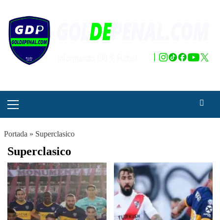
Saltar
al
contenido
Menú
principal
Portada
»
Superclasico
Superclasico