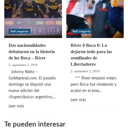
SinCategoria
SinCategoria
Dos nacionalidades
River 0 Boca 0: Lo
debutaron en la historia
dejaron todo para las
de los Boca – River
semifinales de
Libertadores
septiembre 2, 2019
septiembre 2, 2019
Johnny Nieto –
Goldepenal.com. El pasado
*** River empezó mejor,
domingo se disputó una
pero Boca fue nivelando y
nueva edición del
acabó en el área...
«Superclásico» argentino,...
Leer
Leer más
Leer
más
Leer más
más
sobre
sobre
River
Te pueden interesar
Dos
0