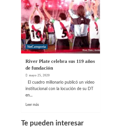
SinCategoria
River Plate celebra sus 119 años
de fundación
mayo 25, 2020
El cuadro millonario publicó un video
institucional con la locución de su DT
en...
Leer
Leer más
más
sobre
River
Te pueden interesar
Plate