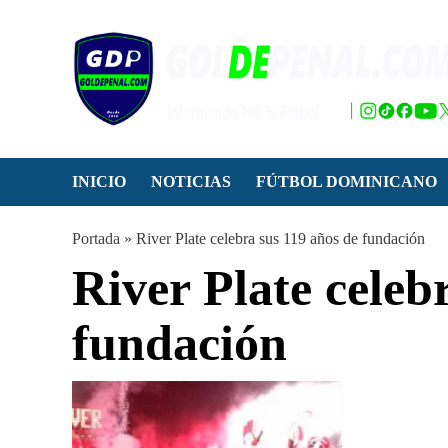
Saltar
al
contenido
INICIO
NOTICIAS
FÚTBOL DOMINICANO
Portada
»
River Plate celebra sus 119 años de fundación
River Plate celeb
fundación