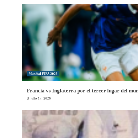
celebra
sus
119
años
de
fundación
Mundial FIFA 2026
Francia vs Inglaterra por el tercer lugar del mu
julio 17, 2026