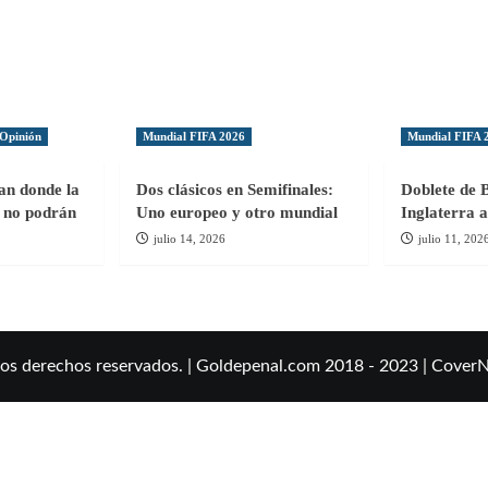
Opinión
Mundial FIFA 2026
Mundial FIFA 
gan donde la
Dos clásicos en Semifinales:
Doblete de 
ol no podrán
Uno europeo y otro mundial
Inglaterra a
julio 14, 2026
julio 11, 202
los derechos reservados. | Goldepenal.com 2018 - 2023
|
Cover