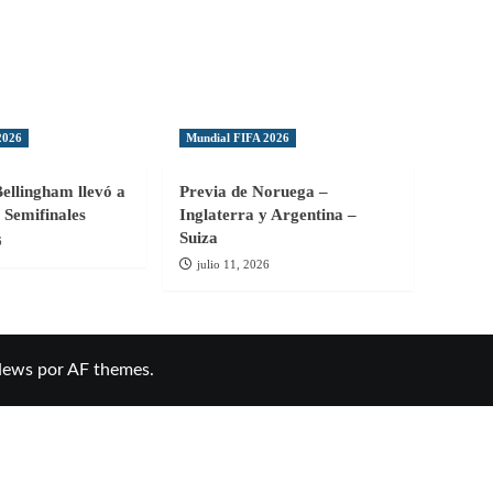
2026
Mundial FIFA 2026
Bellingham llevó a
Previa de Noruega –
 Semifinales
Inglaterra y Argentina –
Suiza
6
julio 11, 2026
News
por AF themes.