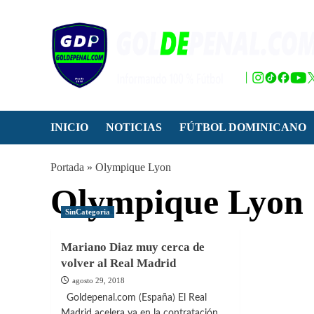
Saltar
al
contenido
INICIO
NOTICIAS
FÚTBOL DOMINICANO
Portada
»
Olympique Lyon
Olympique Lyon
SinCategoria
Mariano Diaz muy cerca de
volver al Real Madrid
agosto 29, 2018
Goldepenal.com (España) El Real
Madrid acelera ya en la contratación