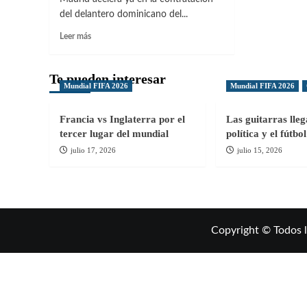
del delantero dominicano del...
Leer
Leer más
más
sobre
Mariano
Te pueden interesar
Mundial FIFA 2026
Mundial FIFA 2026
Diaz
muy
cerca
Francia vs Inglaterra por el
Las guitarras lle
de
tercer lugar del mundial
política y el fútb
volver
julio 17, 2026
julio 15, 2026
al
Real
Madrid
Copyright © Todos 