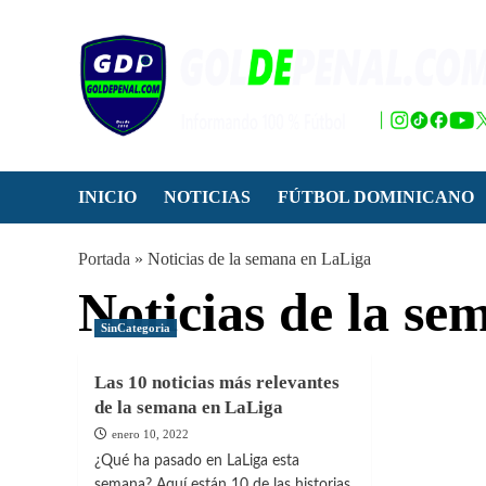
Saltar
al
contenido
INICIO
NOTICIAS
FÚTBOL DOMINICANO
Portada
»
Noticias de la semana en LaLiga
Noticias de la s
SinCategoria
Las 10 noticias más relevantes
de la semana en LaLiga
enero 10, 2022
¿Qué ha pasado en LaLiga esta
semana? Aquí están 10 de las historias