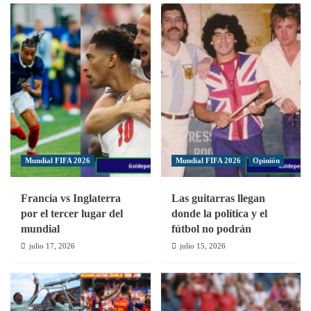
da
el
gran
salto
del
fútbol
femenino
de
RD
a
Europa
Mundial FIFA 2026
Mundial FIFA 2026
Opinión
Francia vs Inglaterra
Las guitarras llegan
por el tercer lugar del
donde la política y el
mundial
fútbol no podrán
julio 17, 2026
julio 15, 2026