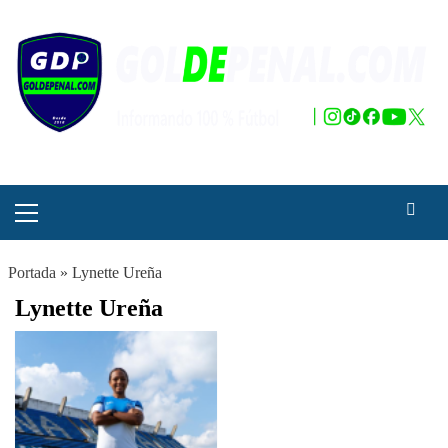
Saltar
al
contenido
Menú
principal
Portada
»
Lynette Ureña
Lynette Ureña