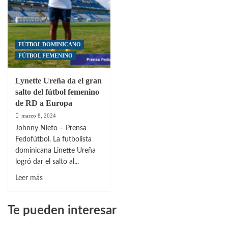
FÚTBOL DOMINICANO
FÚTBOL FEMENINO
Lynette Ureña da el gran
salto del fútbol femenino
de RD a Europa
marzo 8, 2024
Johnny Nieto – Prensa
Fedofútbol. La futbolista
dominicana Linette Ureña
logró dar el salto al...
Leer
Leer más
más
sobre
Te pueden interesar
Lynette
Ureña