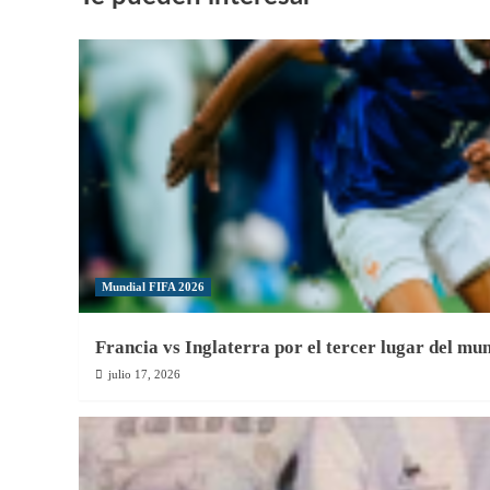
«Lo
que
se
necesita
a
veces
es
un
gran
resultado
para
generar
impulso»
Mundial FIFA 2026
Francia vs Inglaterra por el tercer lugar del mu
julio 17, 2026