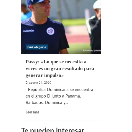
SinCategoria
Passy: «Lo que se necesita a
veces es un gran resultado para
generar impulso»
agosto 24, 2020
República Dominicana se encuentra
en el grupo D junto a Panamá,
Barbados, Dominica y...
Leer
Leer más
más
sobre
Passy:
Te pueden interesar