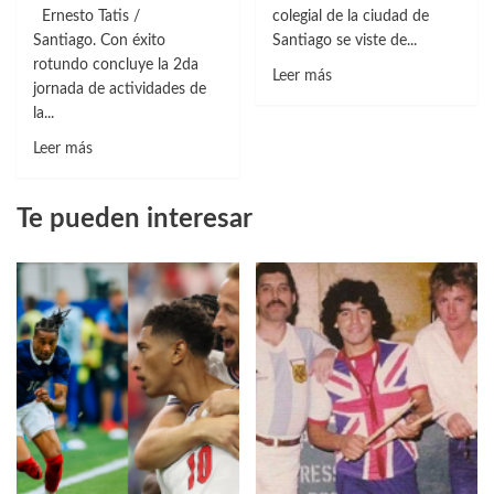
Ernesto Tatis /
colegial de la ciudad de
Santiago. Con éxito
Santiago se viste de...
rotundo concluye la 2da
Leer
Leer más
jornada de actividades de
más
la...
sobre
Leer
Comenzó
Leer más
más
la
sobre
Liga
Te pueden interesar
Finalizada
Deportiva
2da
Colegial
jornada
de
de
Santiago
la
2019-
Liga
2020
Deportiva
Colegial
de
Santiago
2019