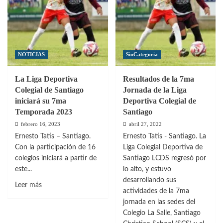
NOTICIAS
SinCategoria
La Liga Deportiva
Resultados de la 7ma
Colegial de Santiago
Jornada de la Liga
iniciará su 7ma
Deportiva Colegial de
Temporada 2023
Santiago
febrero 16, 2023
abril 27, 2022
Ernesto Tatis – Santiago.
Ernesto Tatis - Santiago. La
Con la participación de 16
Liga Colegial Deportiva de
colegios iniciará a partir de
Santiago LCDS regresó por
este...
lo alto, y estuvo
desarrollando sus
Leer
Leer más
actividades de la 7ma
más
jornada en las sedes del
sobre
Colegio La Salle, Santiago
La