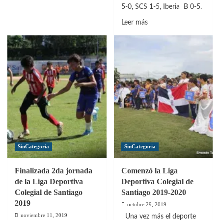
5-0, SCS 1-5, Iberia B 0-5.
Leer
Leer más
más
sobre
Resultados
de
la
7ma
Jornada
de
la
Liga
Deportiva
SinCategoria
SinCategoria
Colegial
de
Finalizada 2da jornada
Comenzó la Liga
Santiago
de la Liga Deportiva
Deportiva Colegial de
Colegial de Santiago
Santiago 2019-2020
2019
octubre 29, 2019
noviembre 11, 2019
Una vez más el deporte