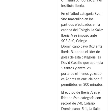
Christian School (SCS) y el
Liga
Instituto Iberia.
Deportiva
Colegial
En el fútbol categoría 8vo-
de
9no masculino en los
Santiago
partidos efectuados en la
iniciará
cancha del Colegio La Salle:
su
Iberia A se impuso ante
7ma
SCS 3×0, Colegio
Temporada
Dominicano cayo 0x3 ante
2023
Iberia B, donde el líder de
goles de esta categoría es
David Castillo que acumula
5 tantos y entre los
porteros el menos goleado
es Andrés Valenzuela con 5
permitidos en 300 minutos.
El equipo de Iberia A es el
líder de ésta categoría con
récord de 7-0, Colegio
Dominicano 5-1, La Salle