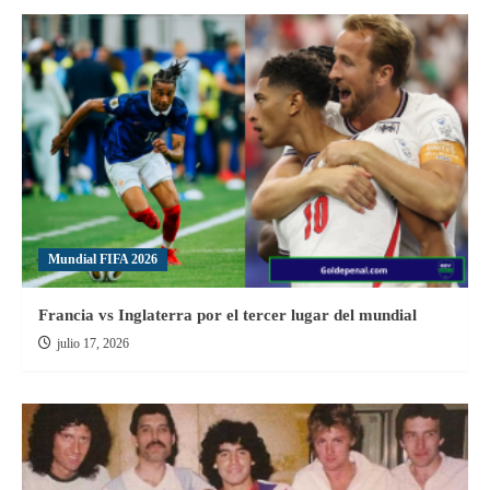
toca
con
los
de
la
casa
no
tenemos
problema»
Mundial FIFA 2026
Francia vs Inglaterra por el tercer lugar del mundial
julio 17, 2026