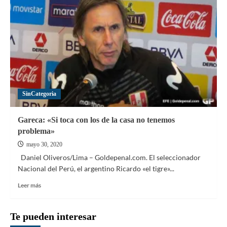
SinCategoria
Gareca: «Si toca con los de la casa no tenemos
problema»
mayo 30, 2020
Daniel Oliveros/Lima – Goldepenal.com. El seleccionador
Nacional del Perú, el argentino Ricardo «el tigre»...
Leer
Leer más
más
sobre
Gareca:
Te pueden interesar
«Si