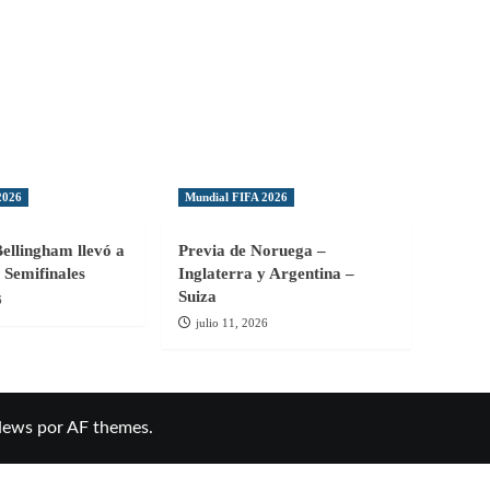
2026
Mundial FIFA 2026
Bellingham llevó a
Previa de Noruega –
 Semifinales
Inglaterra y Argentina –
Suiza
6
julio 11, 2026
News
por AF themes.