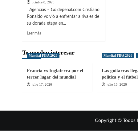
octubre 8, 2020
Agencias – Goldepenal.com Cristiano
Ronaldo volvió a enfrentar a rivales de
su dorada etapa en...
Leer
Leer más
más
sobre
Cristiano
Te pueden interesar
Mundial FIFA 2026
Mundial FIFA 2026
volvió
a
enfrentar
Francia vs Inglaterra por el
Las guitarras lle
a
tercer lugar del mundial
política y el fútb
España
julio 17, 2026
julio 15, 2026
en
duelo
igualado
Copyright © Todos 