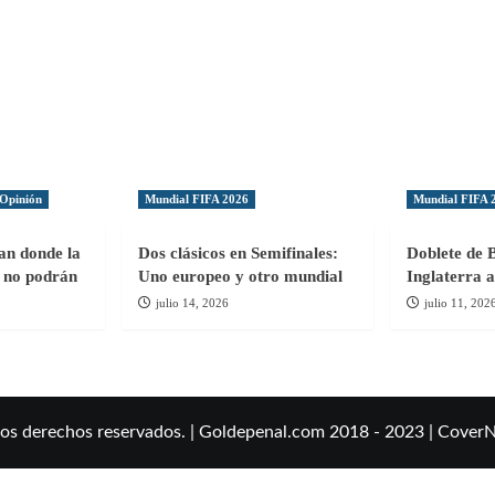
Opinión
Mundial FIFA 2026
Mundial FIFA 
gan donde la
Dos clásicos en Semifinales:
Doblete de 
ol no podrán
Uno europeo y otro mundial
Inglaterra a
julio 14, 2026
julio 11, 202
los derechos reservados. | Goldepenal.com 2018 - 2023
|
Cover