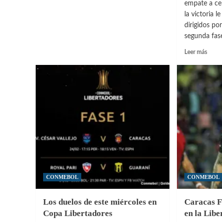
empate a cer
a
la victoria le
César
dirigidos po
Vallejo
segunda fase
y
avanzó
Leer
Leer más
a
más
la
sobre
fase
Noel
2
Sanvi
«Ten
que
propo
un
poco
más»
CONMEBOL
CONMEBOL
Los duelos de este miércoles en
Caracas F
Copa Libertadores
en la Lib