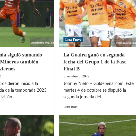
en
o
el
derby
io
al
tadores
Liga Futve
ia siguió sumando
La Guaira ganó en segunda
 Mineros también
fecha del Grupo 1 de la Fase
viernes
Final B
3
octubre 5, 2022
ros dieron inicio a la
Johnny Nieto – Goldepenal.com. Este
ada de la temporada 2023
martes 4 de octubre se disputó la
visión...
segunda jornada del...
Leer
Leer más
más
sobre
La
emia
Guaira
ganó