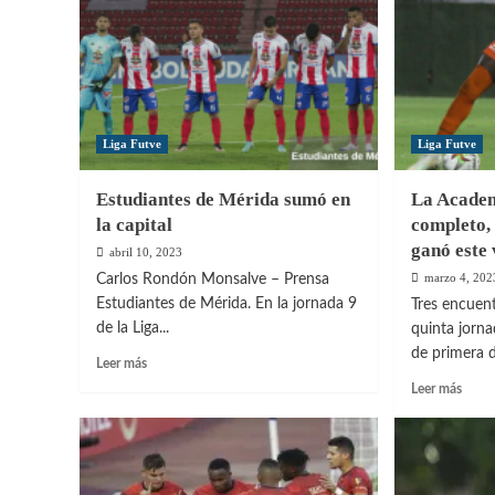
Frente
punt
a
a
Peñarol
Rosar
Centr
en
Copa
Liber
Liga Futve
Liga Futve
Estudiantes de Mérida sumó en
La Academ
la capital
completo,
ganó este 
abril 10, 2023
marzo 4, 202
Carlos Rondón Monsalve – Prensa
Estudiantes de Mérida. En la jornada 9
Tres encuent
de la Liga...
quinta jorn
de primera di
Leer
Leer más
más
Leer
Leer más
sobre
más
Estudiantes
sobre
de
La
Mérida
Acad
sumó
siguió