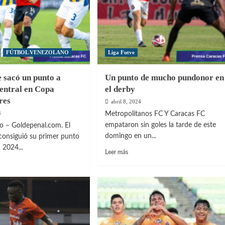
FÚTBOL VENEZOLANO
Liga Futve
 sacó un punto a
Un punto de mucho pundonor en
entral en Copa
el derby
res
abril 8, 2024
4
Metropolitanos FC Y Caracas FC
empataron sin goles la tarde de este
o – Goldepenal.com. El
domingo en un...
consiguió su primer punto
 2024...
Leer
Leer más
más
sobre
Un
punto
as
de
mucho
pundonor