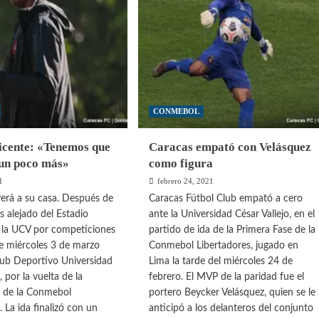
ndo
en
eto,
segunda
os
fecha
én
del
Grupo
1
es
de
la
CONMEBOL
Fase
Final
icente: «Tenemos que
Caracas empató con Velásquez
B
un poco más»
como figura
1
febrero 24, 2021
verá a su casa. Después de
Caracas Fútbol Club empató a cero
 alejado del Estadio
ante la Universidad César Vallejo, en el
 la UCV por competiciones
partido de ida de la Primera Fase de la
ste miércoles 3 de marzo
Conmebol Libertadores, jugado en
Club Deportivo Universidad
Lima la tarde del miércoles 24 de
, por la vuelta de la
febrero. El MVP de la paridad fue el
e de la Conmebol
portero Beycker Velásquez, quien se le
. La ida finalizó con un
anticipó a los delanteros del conjunto