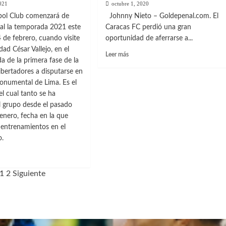
2021
octubre 1, 2020
bol Club comenzará de
Johnny Nieto – Goldepenal.com. El
ial la temporada 2021 este
Caracas FC perdió una gran
 de febrero, cuando visite
oportunidad de aferrarse a...
dad César Vallejo, en el
Leer
Leer más
da de la primera fase de la
más
bertadores a disputarse en
sobre
Mala
onumental de Lima. Es el
noche
el cual tanto se ha
del
l grupo desde el pasado
rojo
enero, fecha en la que
complica
s entrenamientos en el
sus
o.
aspiraciones
clasificatorias
1
2
Siguiente
as
rido