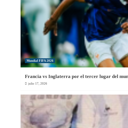
en
la
Liber
2021
Mundial FIFA 2026
Francia vs Inglaterra por el tercer lugar del mu
julio 17, 2026