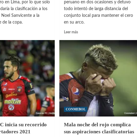
o en Lima, por lo que solo
peruano en dos ocasiones y detuvo
 daría la clasificación a los
todo intentó de larga distancia del
r Noel Sanvicente a la
conjunto local para mantener el cero
 de la copa.
en su arco.
Leer
Leer más
más
sobre
Caracas
cente:
empató
emos
con
Velásquez
ner
como
figura
CONMEBOL
C inicia su recorrido
Mala noche del rojo complica
ertadores 2021
sus aspiraciones clasificatorias