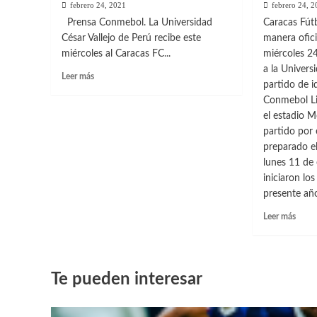
febrero 24, 2021
febrero 24, 
Prensa Conmebol. La Universidad
Caracas Fút
César Vallejo de Perú recibe este
manera ofic
miércoles al Caracas FC...
miércoles 24
a la Universi
Leer
Leer más
partido de i
más
Conmebol Li
sobre
Los
el estadio M
duelos
partido por 
de
preparado e
este
lunes 11 de 
miércoles
iniciaron lo
en
presente añ
Copa
Libertadores
Leer
Leer más
más
sobre
Paginación
Carac
FC
de
Te pueden interesar
inicia
su
entradas
recor