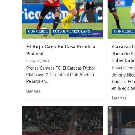
CONMEBOL
FÚTBOL VENEZOLANO
CONMEBOL
El Rojo Cayó En Casa Frente a
Caracas le
Peñarol
Rosario C
Libertado
mayo 8, 2024
abril 23, 202
Prensa Caracas FC. El Caracas Fútbol
Club cayó 0-1 frente al Club Atlético
Johnny Niet
Peñarol en...
Caracas FC 
en la edición
Leer
Leer más
más
Leer
Leer más
sobre
más
El
sobre
Rojo
Carac
Cayó
le
En
sacó
Casa
un