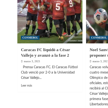
en
suma
la
compl
capital
Miner
tambi
ganó
este
viern
CONMEBOL
CONMEBOL
Caracas FC liquidó a César
Noel Sanv
Vallejo y avanzó a la fase 2
proponer 
marzo 3, 2021
marzo 3, 202
Prensa Caracas FC. El Caracas Fútbol
Caracas vol
Club venció por 2-0 a la Universidad
cuatro meses
César Vallejo...
Olímpico de
oficiales, e
Leer
Leer más
recibirá al 
más
César Vallejo
sobre
Caracas
primera fas
FC
Libertadores
liquidó