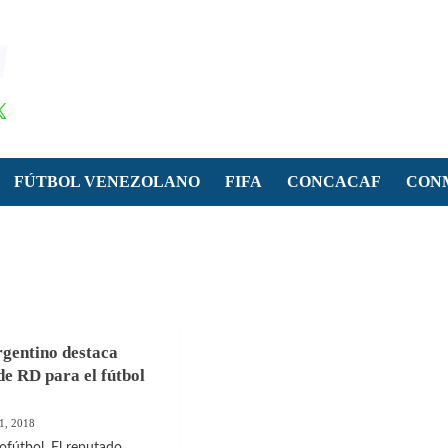
FÚTBOL VENEZOLANO
FIFA
CONCACAF
CON
rgentino destaca
de RD para el fútbol
1, 2018
fútbol. El reputado