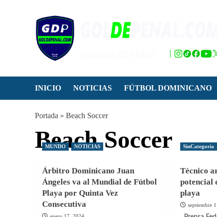
Saltar
al
contenido
INICIO
NOTICIAS
FÚTBOL DOMINICANO
Portada
»
Beach Soccer
Beach Soccer
MUNDO
NOTICIAS
SinCategoria
Árbitro Dominicano Juan
Técnico a
Ángeles va al Mundial de Fútbol
potencial 
Playa por Quinta Vez
playa
Consecutiva
septiembre 1
enero 17, 2024
Prensa Fedo