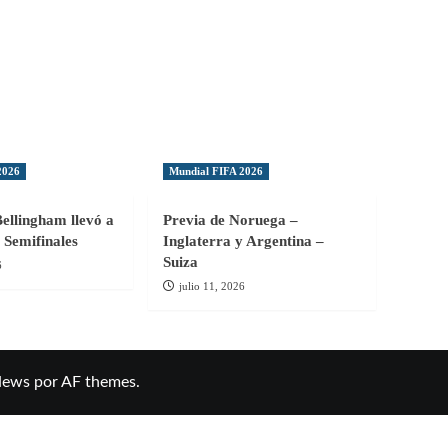
2026
Mundial FIFA 2026
Bellingham llevó a
Previa de Noruega –
 Semifinales
Inglaterra y Argentina –
Suiza
6
julio 11, 2026
News
por AF themes.