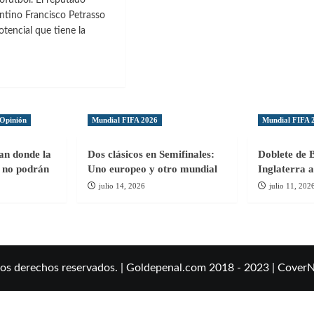
ntino Francisco Petrasso
otencial que tiene la
co
tino
Opinión
Mundial FIFA 2026
Mundial FIFA 
ca
cial
gan donde la
Dos clásicos en Semifinales:
Doblete de 
ol no podrán
Uno europeo y otro mundial
Inglaterra a
julio 14, 2026
julio 11, 202
l
los derechos reservados. | Goldepenal.com 2018 - 2023
|
Cover