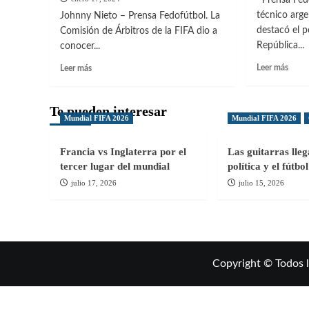
técnico arge
Johnny Nieto – Prensa Fedofútbol. La
destacó el p
Comisión de Árbitros de la FIFA dio a
República...
conocer...
Leer
Leer
Leer más
Leer más
más
más
sobre
sobre
Técni
Árbitro
Te pueden interesar
Mundial FIFA 2026
Mundial FIFA 2026
argen
Dominicano
desta
Juan
poten
Ángeles
Francia vs Inglaterra por el
Las guitarras lle
de
va
tercer lugar del mundial
política y el fútb
RD
al
julio 17, 2026
julio 15, 2026
para
Mundial
el
de
fútbo
Fútbol
playa
Playa
por
Quinta
Copyright © Todos 
Vez
Consecutiva