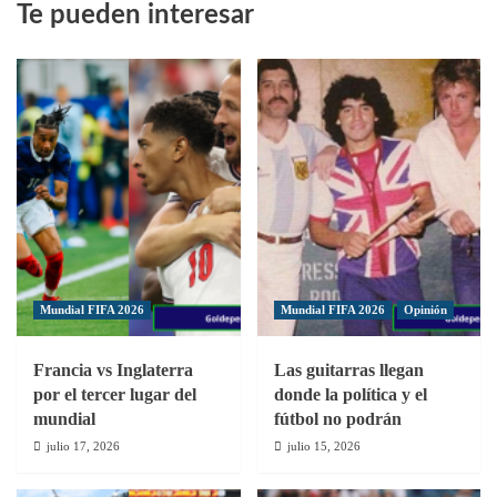
Te pueden interesar
Presidente
peruano
autoriza
inicio
de
actividades
de
fútbol
profesional
Mundial FIFA 2026
Mundial FIFA 2026
Opinión
Francia vs Inglaterra
Las guitarras llegan
por el tercer lugar del
donde la política y el
mundial
fútbol no podrán
julio 17, 2026
julio 15, 2026