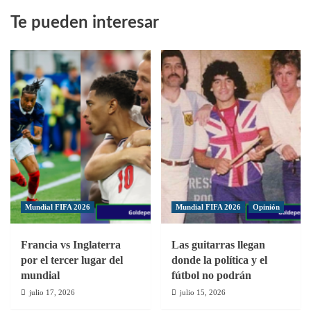
sobre
Te pueden interesar
El
Àrabe
Unido
de
Miguel
Lloyd
avanzó
a
la
sefiminal
de
la
Liga
Mundial FIFA 2026
Mundial FIFA 2026
Opinión
CONCACAF
Francia vs Inglaterra
Las guitarras llegan
por el tercer lugar del
donde la política y el
mundial
fútbol no podrán
julio 17, 2026
julio 15, 2026