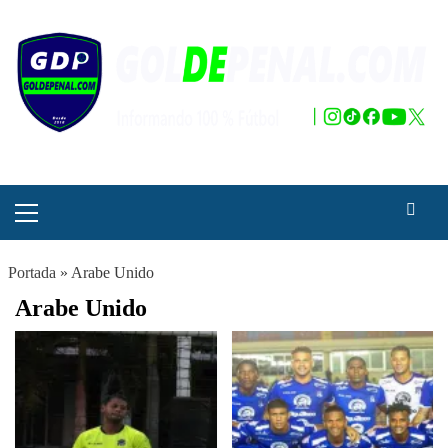
Saltar
al
contenido
Menú
principal
Portada
»
Arabe Unido
Arabe Unido