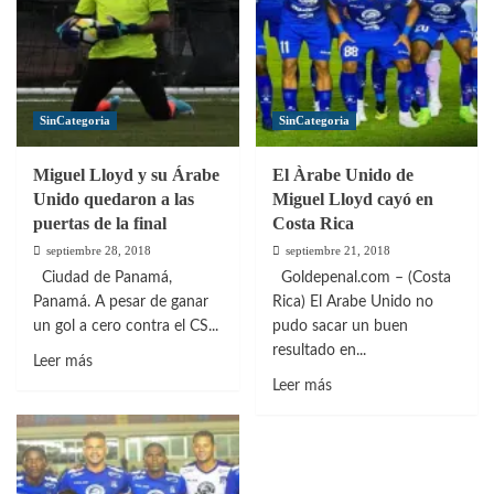
SinCategoria
SinCategoria
Miguel Lloyd y su Árabe
El Àrabe Unido de
Unido quedaron a las
Miguel Lloyd cayó en
puertas de la final
Costa Rica
septiembre 28, 2018
septiembre 21, 2018
Ciudad de Panamá,
Goldepenal.com – (Costa
Panamá. A pesar de ganar
Rica) El Arabe Unido no
un gol a cero contra el CS...
pudo sacar un buen
resultado en...
Leer
Leer más
más
Leer
Leer más
sobre
más
Miguel
sobre
Lloyd
El
y
Àrabe