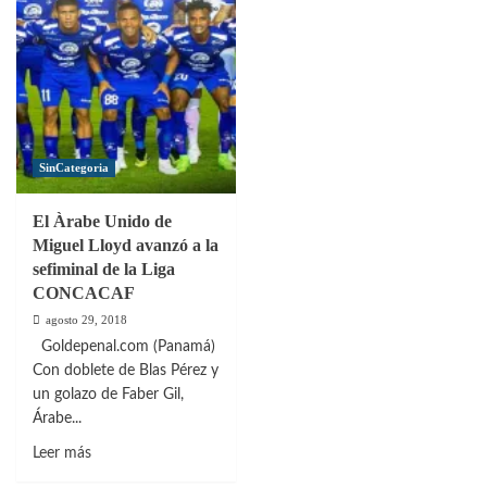
su
Unido
Árabe
de
Unido
Miguel
quedaron
Lloyd
a
cayó
las
en
puertas
Costa
SinCategoria
de
Rica
la
El Àrabe Unido de
final
Miguel Lloyd avanzó a la
sefiminal de la Liga
CONCACAF
agosto 29, 2018
Goldepenal.com (Panamá)
Con doblete de Blas Pérez y
un golazo de Faber Gil,
Árabe...
Leer
Leer más
más