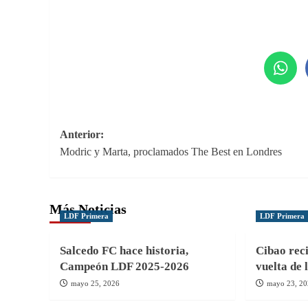
Navegación
Anterior:
Modric y Marta, proclamados The Best en Londres
de
entradas
Más Noticias
LDF Primera
LDF Primera
Salcedo FC hace historia,
Cibao reci
Campeón LDF 2025-2026
vuelta de 
mayo 25, 2026
mayo 23, 2