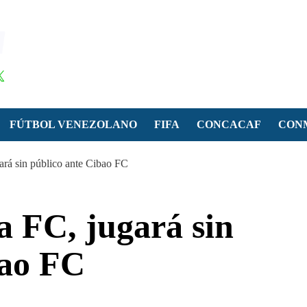
FÚTBOL VENEZOLANO
FIFA
CONCACAF
CON
rá sin público ante Cibao FC
 FC, jugará sin
bao FC