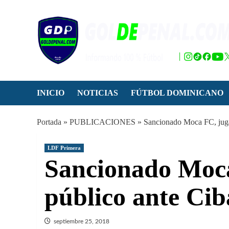
Saltar
al
contenido
INICIO
NOTICIAS
FÚTBOL DOMINICANO
Portada
»
PUBLICACIONES
»
Sancionado Moca FC, juga
LDF Primera
Sancionado Moca
público ante Ci
septiembre 25, 2018