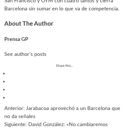
San Francisco y OYM con cuatro tantos y cierra
Barcelona sin sumar en lo que va de competencia.
About The Author
Prensa GP
See author's posts
Share this...
Anterior:
Jarabacoa aprovechó a un Barcelona que
Navegación
no da señales
de
Siguiente:
David González: «No cambiaremos