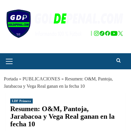
Saltar
al
contenido
Menú
principal
Portada
»
PUBLICACIONES
»
Resumen: O&M, Pantoja,
Jarabacoa y Vega Real ganan en la fecha 10
LDF Primera
Resumen: O&M, Pantoja,
Jarabacoa y Vega Real ganan en la
fecha 10