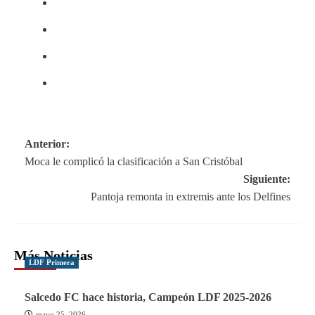
Navegación
Anterior:
Moca le complicó la clasificación a San Cristóbal
de
Siguiente:
entradas
Pantoja remonta in extremis ante los Delfines
Más Noticias
LDF Primera
Salcedo FC hace historia, Campeón LDF 2025-2026
mayo 25, 2026