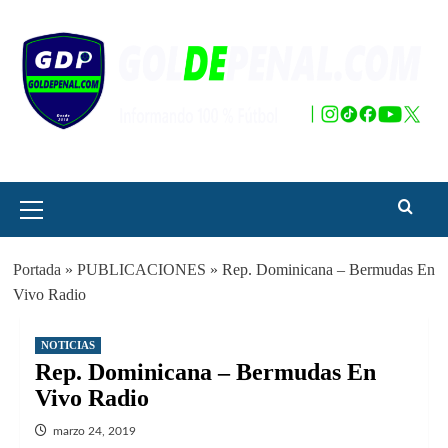
Saltar
al
contenido
Menú
principal
Portada
»
PUBLICACIONES
»
Rep. Dominicana – Bermudas En
Vivo Radio
NOTICIAS
Rep. Dominicana – Bermudas En
Vivo Radio
marzo 24, 2019