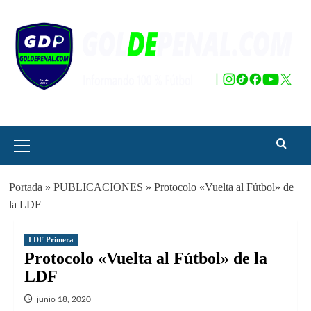
Saltar
al
contenido
Menú
principal
Portada
»
PUBLICACIONES
»
Protocolo «Vuelta al Fútbol» de
la LDF
LDF Primera
Protocolo «Vuelta al Fútbol» de la
LDF
junio 18, 2020