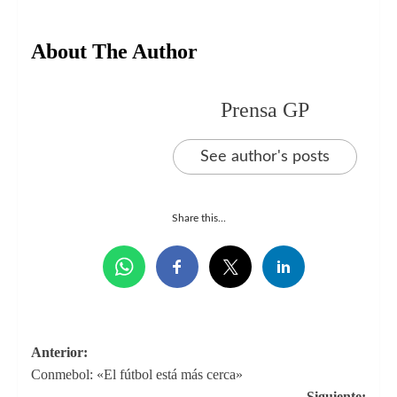
About The Author
Prensa GP
See author's posts
Share this...
Navegación
Anterior:
Conmebol: «El fútbol está más cerca»
de
Siguiente: