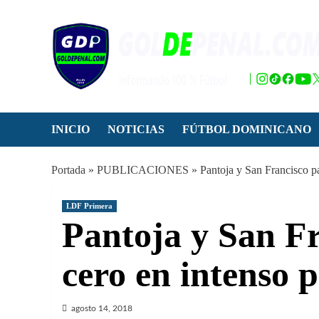
Saltar
al
contenido
INICIO
NOTICIAS
FÚTBOL DOMINICANO
Portada
»
PUBLICACIONES
»
Pantoja y San Francisco pa
LDF Primera
Pantoja y San Fr
cero en intenso 
agosto 14, 2018