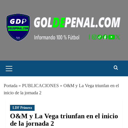
Saltar
al
contenido
Menú
principal
Portada
»
PUBLICACIONES
»
O&M y La Vega triunfan en el
inicio de la jornada 2
LDF Primera
O&M y La Vega triunfan en el inicio
de la jornada 2