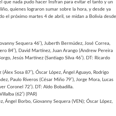
l que nada pudo hacer Insfran para evitar el tanto y un
aliño, quienes lograron sumar sobre la hora, y desde ya
o el próximo martes 4 de abril, se midan a Bolivia desd
ovanny Sequera 46′), Juberth Bermúdez, José Correa,
hero 84′), David Martínez, Juan Arango (Andrew Pereira
Borgo, Jesús Martínez (Santiago Silva 46′). DT: Ricardo
(Álex Sosa 87′), Óscar López, Ángel Aguayo, Rodrigo
ndez, Paulo Riveros (César Miño 79′), Jorge Mora, Lucas
ver Coronel 72′). DT: Aldo Bobadilla.
llalba (62′) (PAR)
z, Ángel Borbo, Giovanny Sequera (VEN); Óscar López,