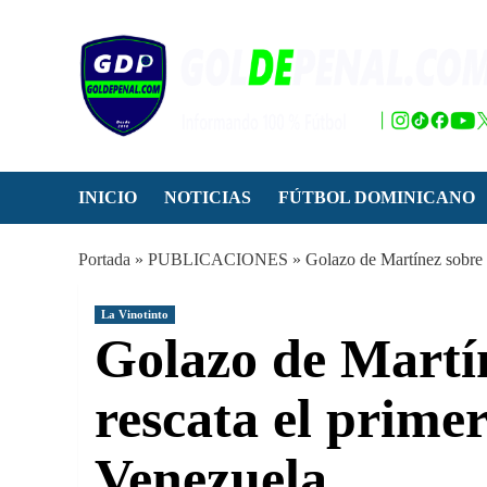
Saltar
al
contenido
INICIO
NOTICIAS
FÚTBOL DOMINICANO
Portada
»
PUBLICACIONES
»
Golazo de Martínez sobre e
La Vinotinto
Golazo de Martín
rescata el prime
Venezuela