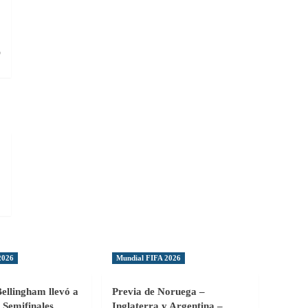
:
o
2026
Mundial FIFA 2026
Bellingham llevó a
Previa de Noruega –
 Semifinales
Inglaterra y Argentina –