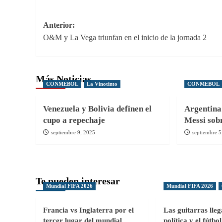
Navegación
Anterior:
O&M y La Vega triunfan en el inicio de la jornada 2
de
entradas
Más Noticias
CONMEBOL
La Vinotinto
CONMEBOL
Venezuela y Bolivia definen el
Argentina 
cupo a repechaje
Messi sob
septiembre 9, 2025
septiembre 5
Te pueden interesar
Mundial FIFA 2026
Mundial FIFA 2026
Francia vs Inglaterra por el
Las guitarras lle
tercer lugar del mundial
política y el fútb