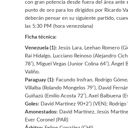
con gran potencia desde fuera del área ante e
punto de oro para los dirigidos por Ricardo V
deberán pensar en su siguiente partido, cuand
las 5:30 PM (hora venezolana)
Ficha técnica:
Venezuela (1):
Jesús Lara, Leehan Romero (Gi
Rai Hidalgo, Lucciano Reinoso (Alejandro Cic
78′), Miguel Vegas (Junior Colina 64′), Ángel 
Valiño.
Paraguay (1):
Facundo Insfran, Rodrigo Gómez 
Villalba (Rolando Mongelos 79′), David Ferná
Guiñazú (Emilio Acosta 72′), Axel Balbuena (E
Goles:
David Martínez 90+2′) (VEN); Rodrigo Vi
Amonestados:
David Martínez, Jesús Martíne
Ever Coronel (PAR)
Árbitro:
Felipe González (CHI)