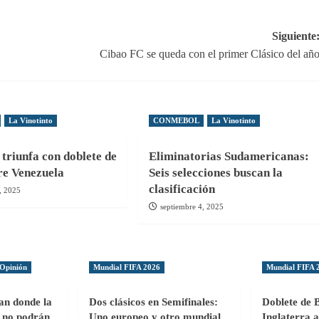
Siguiente
Cibao FC se queda con el primer Clásico del añ
La Vinotinto
CONMEBOL
La Vinotinto
triunfa con doblete de
Eliminatorias Sudamericanas:
re Venezuela
Seis selecciones buscan la
clasificación
, 2025
septiembre 4, 2025
Opinión
Mundial FIFA 2026
Mundial FIFA 
gan donde la
Dos clásicos en Semifinales:
Doblete de 
ol no podrán
Uno europeo y otro mundial
Inglaterra a