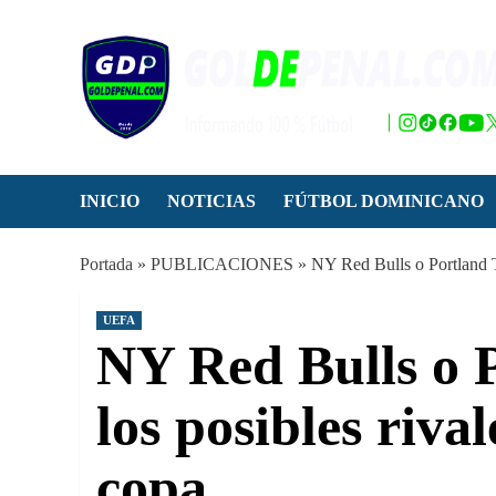
Saltar
al
contenido
INICIO
NOTICIAS
FÚTBOL DOMINICANO
Portada
»
PUBLICACIONES
»
NY Red Bulls o Portland Ti
UEFA
NY Red Bulls o 
los posibles riva
copa