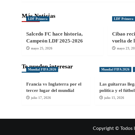
entradas
Más Noticias
LDF Primera
LDF Primera
Salcedo FC hace historia,
Cibao reci
Campeón LDF 2025-2026
vuelta de 
mayo 25, 2026
mayo 23, 2
Te pueden interesar
Mundial FIFA 2026
Mundial FIFA 2026
Francia vs Inglaterra por el
Las guitarras lle
tercer lugar del mundial
política y el fútb
julio 17, 2026
julio 15, 2026
Copyright © Todos 