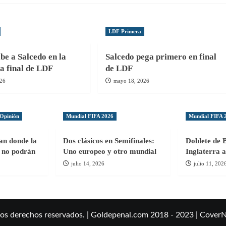
LDF Primera
be a Salcedo en la
Salcedo pega primero en final
la final de LDF
de LDF
026
mayo 18, 2026
Opinión
Mundial FIFA 2026
Mundial FIFA 
gan donde la
Dos clásicos en Semifinales:
Doblete de 
ol no podrán
Uno europeo y otro mundial
Inglaterra a
julio 14, 2026
julio 11, 202
los derechos reservados. | Goldepenal.com 2018 - 2023
|
Cover