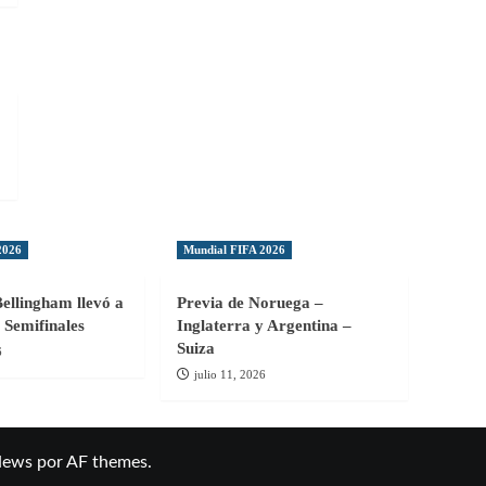
2026
Mundial FIFA 2026
Bellingham llevó a
Previa de Noruega –
 Semifinales
Inglaterra y Argentina –
Suiza
6
julio 11, 2026
News
por AF themes.