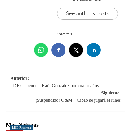
See author's posts
Share this...
Navegación
Anterior:
LDF suspende a Raúl González por cuatro años
de
Siguiente:
entradas
¡Suspendido! O&M – Cibao se jugará el lunes
Más Noticias
LDF Primera