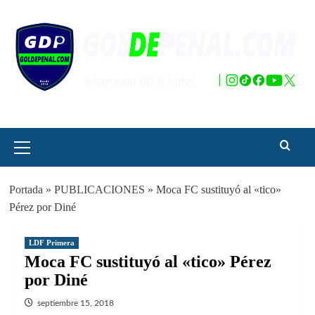
Saltar
al
contenido
Menú
principal
Portada
»
PUBLICACIONES
»
Moca FC sustituyó al «tico»
Pérez por Diné
LDF Primera
Moca FC sustituyó al «tico» Pérez
por Diné
septiembre 15, 2018