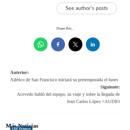
See author's posts
Share this...
Navegación
Anterior:
Atlético de San Francisco iniciará su pretemporada el lunes
de
Siguiente:
entradas
Acevedo habló del equipo, su viaje y sobre la llegada de
Jean Carlos López +AUDIO
Más Noticias
LDF Primera