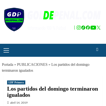
Saltar
al
contenido
Menú
principal
Portada
»
PUBLICACIONES
»
Los partidos del domingo
terminaron igualados
LDF Primera
Los partidos del domingo terminaron
igualados
abril 14, 2019