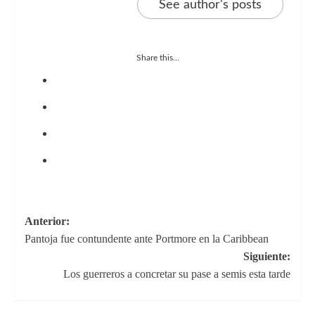
See author's posts
Share this...
Navegación
Anterior:
Pantoja fue contundente ante Portmore en la Caribbean
de
Siguiente:
entradas
Los guerreros a concretar su pase a semis esta tarde