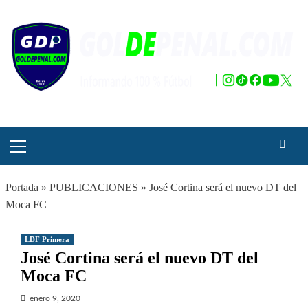
Saltar
al
contenido
Menú
principal
Portada
»
PUBLICACIONES
»
José Cortina será el nuevo DT del
Moca FC
LDF Primera
José Cortina será el nuevo DT del
Moca FC
enero 9, 2020