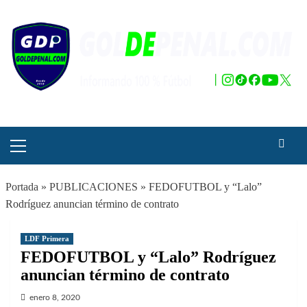
Saltar
al
contenido
Menú
principal
Portada
»
PUBLICACIONES
»
FEDOFUTBOL y “Lalo”
Rodríguez anuncian término de contrato
LDF Primera
FEDOFUTBOL y “Lalo” Rodríguez
anuncian término de contrato
enero 8, 2020