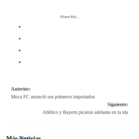
Share this...
Navegación
Anterior:
Moca FC anunció sus primeros importados
de
Siguiente:
entradas
Atlético y Bayern picaron adelante en la ida
Más Noticias