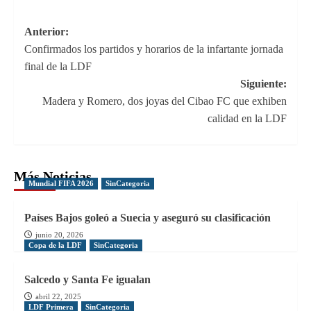
Navegación
Anterior:
Confirmados los partidos y horarios de la infartante jornada
de
final de la LDF
entradas
Siguiente:
Madera y Romero, dos joyas del Cibao FC que exhiben
calidad en la LDF
Más Noticias
Mundial FIFA 2026
SinCategoria
Países Bajos goleó a Suecia y aseguró su clasificación
junio 20, 2026
Copa de la LDF
SinCategoria
Salcedo y Santa Fe igualan
abril 22, 2025
LDF Primera
SinCategoria