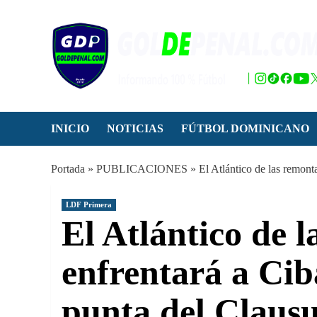
Saltar
al
contenido
INICIO
NOTICIAS
FÚTBOL DOMINICANO
Portada
»
PUBLICACIONES
»
El Atlántico de las remont
LDF Primera
El Atlántico de 
enfrentará a Cib
punta del Claus