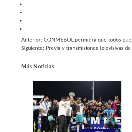
Anterior:
CONMEBOL permitirá que todos puedan
Navegación
Siguiente:
Previa y transmisiones televisivas de
de
entradas
Más Noticias