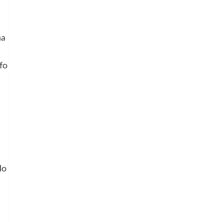
na
fo
do
l