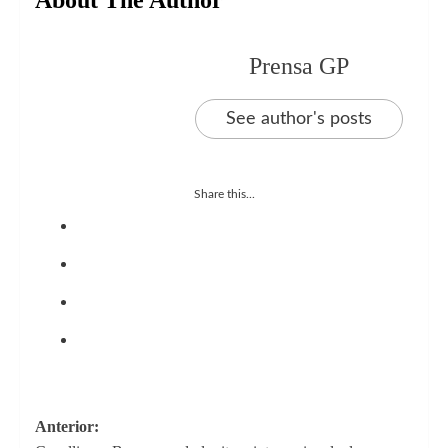
About The Author
Prensa GP
See author's posts
Share this...
Navegación
Anterior: