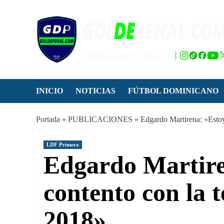
Saltar
al
contenido
INICIO
NOTICIAS
FÚTBOL DOMINICANO
Portada
»
PUBLICACIONES
»
Edgardo Martirena: «Estoy
LDF Primera
Edgardo Martir
contento con la 
2018»