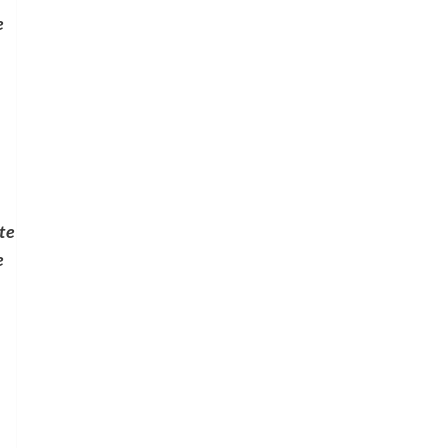
e
te
e