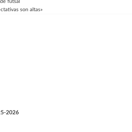
de futsal
ectativas son altas»
25-2026