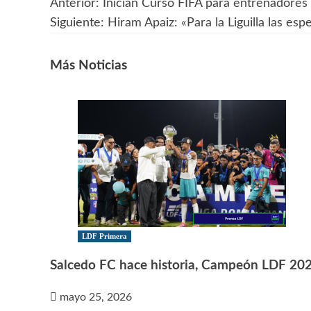
Anterior:
Inician Curso FIFA para entrenadores 
Navegación
Siguiente:
Hiram Apaiz: «Para la Liguilla las esp
de
entradas
Más Noticias
LDF Primera
Salcedo FC hace historia, Campeón LDF 20
mayo 25, 2026