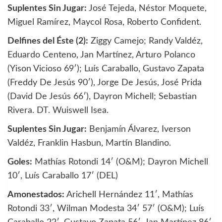
Suplentes Sin Jugar:
José Tejeda, Néstor Moquete,
Miguel Ramírez, Maycol Rosa, Roberto Confident.
Delfines del Éste (2):
Ziggy Camejo; Randy Valdéz,
Eduardo Centeno, Jan Martínez, Arturo Polanco
(Yison Vicioso 69′); Luís Caraballo, Gustavo Zapata
(Freddy De Jesús 90′), Jorge De Jesús, José Prida
(David De Jesús 66′), Dayron Michell; Sebastian
Rivera. DT. Wuiswell Isea.
Suplentes Sin Jugar:
Benjamín Álvarez, Iverson
Valdéz, Franklin Hasbun, Martín Blandino.
Goles:
Mathías Rotondi 14′ (O&M); Dayron Michell
10′, Luís Caraballo 17′ (DEL)
Amonestados:
Arichell Hernández 11′, Mathías
Rotondi 33′, Wilman Modesta 34′ 57′ (O&M); Luís