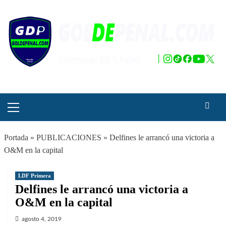
Saltar
al
contenido
Menú
principal
Portada
»
PUBLICACIONES
»
Delfines le arrancó una victoria a
O&M en la capital
LDF Primera
Delfines le arrancó una victoria a
O&M en la capital
agosto 4, 2019