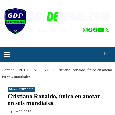
Saltar
al
contenido
Menú
principal
Portada
»
PUBLICACIONES
»
Cristiano Ronaldo, único en anotar
en seis mundiales
Mundial FIFA 2026
Cristiano Ronaldo, único en anotar
en seis mundiales
junio 23, 2026