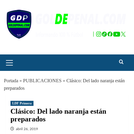
Saltar
al
contenido
Menú
principal
Portada
»
PUBLICACIONES
»
Clásico: Del lado naranja están
preparados
LDF Primera
Clásico: Del lado naranja están
preparados
abril 26, 2019