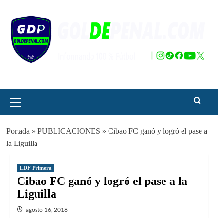
Saltar
al
contenido
Menú
principal
Portada
»
PUBLICACIONES
»
Cibao FC ganó y logró el pase a
la Liguilla
LDF Primera
Cibao FC ganó y logró el pase a la
Liguilla
agosto 16, 2018