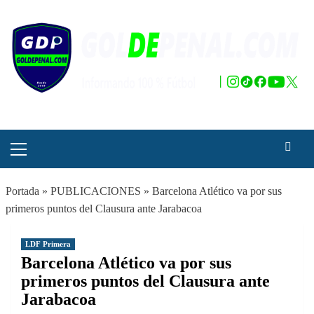
Saltar
al
contenido
Menú
principal
Portada
»
PUBLICACIONES
»
Barcelona Atlético va por sus
primeros puntos del Clausura ante Jarabacoa
LDF Primera
Barcelona Atlético va por sus
primeros puntos del Clausura ante
Jarabacoa