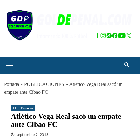
Saltar
al
contenido
Menú
principal
Portada
»
PUBLICACIONES
»
Atlético Vega Real sacó un
empate ante Cibao FC
LDF Primera
Atlético Vega Real sacó un empate
ante Cibao FC
septiembre 2, 2018