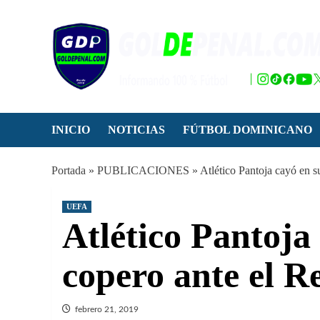
Saltar
al
contenido
INICIO
NOTICIAS
FÚTBOL DOMINICANO
Portada
»
PUBLICACIONES
»
Atlético Pantoja cayó en s
UEFA
Atlético Pantoja
copero ante el R
febrero 21, 2019