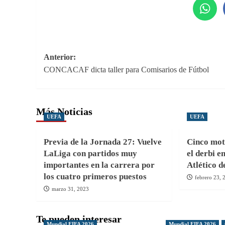
Navegación
Anterior:
CONCACAF dicta taller para Comisarios de Fútbol
de
entradas
Más Noticias
UEFA
UEFA
Previa de la Jornada 27: Vuelve
Cinco mot
LaLiga con partidos muy
el derbi e
importantes en la carrera por
Atlético 
los cuatro primeros puestos
febrero 23, 
marzo 31, 2023
Te pueden interesar
Mundial FIFA 2026
Mundial FIFA 2026