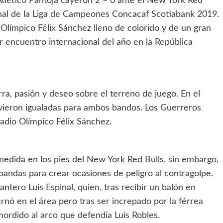
Atlético Pantoja cayeron 2 – 0 ante el New York Red
final de la Liga de Campeones Concacaf Scotiabank 2019.
Olímpico Félix Sánchez lleno de colorido y de un gran
r encuentro internacional del año en la República
ra, pasión y deseo sobre el terreno de juego. En el
uvieron igualadas para ambos bandos. Los Guerreros
stadio Olímpico Félix Sánchez.
edida en los pies del New York Red Bulls, sin embargo,
bandas para crear ocasiones de peligro al contragolpe.
lantero Luís Espinal, quien, tras recibir un balón en
rnó en el área pero tras ser increpado por la férrea
mordido al arco que defendía Luis Robles.