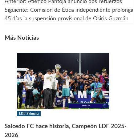
Anterior:
Atlético Pantoja anunció dos refuerzos
Navegación
Siguiente:
Comisión de Ética independiente prolonga
de
45 días la suspensión provisional de Osiris Guzmán
entradas
Más Noticias
LDF Primera
Salcedo FC hace historia, Campeón LDF 2025-
2026